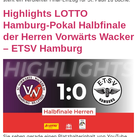
Highlights LOTTO
Hamburg-Pokal Halbfinale
der Herren Vorwärts Wacker
– ETSV Hamburg
Sie sehen gerade einen Platzhalterinhalt von YouTube.