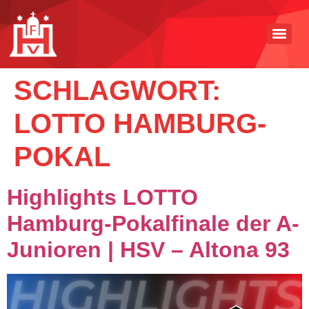
SCHLAGWORT:
LOTTO HAMBURG-
POKAL
Highlights LOTTO
Hamburg-Pokalfinale der A-
Junioren | HSV – Altona 93