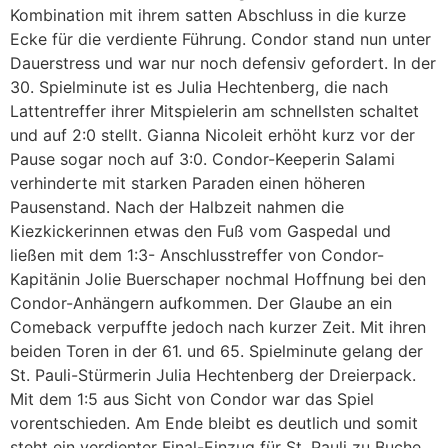
Kombination mit ihrem satten Abschluss in die kurze
Ecke für die verdiente Führung. Condor stand nun unter
Dauerstress und war nur noch defensiv gefordert. In der
30. Spielminute ist es Julia Hechtenberg, die nach
Lattentreffer ihrer Mitspielerin am schnellsten schaltet
und auf 2:0 stellt. Gianna Nicoleit erhöht kurz vor der
Pause sogar noch auf 3:0. Condor-Keeperin Salami
verhinderte mit starken Paraden einen höheren
Pausenstand. Nach der Halbzeit nahmen die
Kiezkickerinnen etwas den Fuß vom Gaspedal und
ließen mit dem 1:3- Anschlusstreffer von Condor-
Kapitänin Jolie Buerschaper nochmal Hoffnung bei den
Condor-Anhängern aufkommen. Der Glaube an ein
Comeback verpuffte jedoch nach kurzer Zeit. Mit ihren
beiden Toren in der 61. und 65. Spielminute gelang der
St. Pauli-Stürmerin Julia Hechtenberg der Dreierpack.
Mit dem 1:5 aus Sicht von Condor war das Spiel
vorentschieden. Am Ende bleibt es deutlich und somit
steht ein verdienter Final-Einzug für St. Pauli zu Buche.