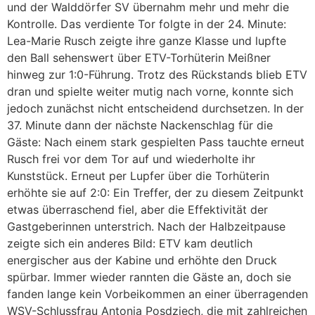
und der Walddörfer SV übernahm mehr und mehr die
Kontrolle. Das verdiente Tor folgte in der 24. Minute:
Lea-Marie Rusch zeigte ihre ganze Klasse und lupfte
den Ball sehenswert über ETV-Torhüterin Meißner
hinweg zur 1:0-Führung. Trotz des Rückstands blieb ETV
dran und spielte weiter mutig nach vorne, konnte sich
jedoch zunächst nicht entscheidend durchsetzen. In der
37. Minute dann der nächste Nackenschlag für die
Gäste: Nach einem stark gespielten Pass tauchte erneut
Rusch frei vor dem Tor auf und wiederholte ihr
Kunststück. Erneut per Lupfer über die Torhüterin
erhöhte sie auf 2:0: Ein Treffer, der zu diesem Zeitpunkt
etwas überraschend fiel, aber die Effektivität der
Gastgeberinnen unterstrich. Nach der Halbzeitpause
zeigte sich ein anderes Bild: ETV kam deutlich
energischer aus der Kabine und erhöhte den Druck
spürbar. Immer wieder rannten die Gäste an, doch sie
fanden lange kein Vorbeikommen an einer überragenden
WSV-Schlussfrau Antonia Posdziech, die mit zahlreichen