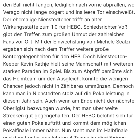
den Ball nicht fangen, lediglich nach vorne abprallen, wo
Verago nicht lange zögert und ins leere Tor einschweißt.
Der ehemalige Nienstedtener trifft an alter
Wirkungsstätte zum 1:0 für HEBC. Schiedsrichter Voß
gibt den Treffer, zum großen Unmut der zahlreichen
Fans vor Ort. Mit der Einwechslung von Michele Scalzi
ergaben sich nach dem Treffer weitere große
Kontergelegenheiten für den HEB. Doch Nienstedten-
Keeper Kevin Rathje hielt seine Mannschaft mit weiteren
starken Paraden im Spiel. Bis zum Abpfiff bemühte sich
das Heimteam um den Ausgleich, konnte die wenigen
Chancen jedoch nicht in Zählbares ummünzen. Dennoch
kann man in Nienstedten stolz auf die Pokalleistung in
diesem Jahr sein. Auch wenn am Ende nicht der nächste
Oberligist bezwungen wurde, hat man über weite
Strecken gut gegengehalten. Der HEBC belohnt sich für
einen guten Pokalauftritt und kommt dem möglichen
Pokalfinale immer näher. Nun steht man im Halbfinale
und damit unter den letzten 4 Teams im diesjährigen