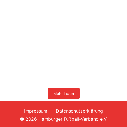
HT16 – USC PALOMA
Saison
2026/2027
Gamesright Oberliga Hamburg
24.07.2026 19:15
>> Zur Übertragung
HEBC – ETSV HAMBURG
Saison
2026/2027
Weitere Pokalwettbewerbe
18.07.2026 14:00
>> Zur Übertragung
Mehr laden
Impressum
Datenschutzerklärung
© 2026 Hamburger Fußball-Verband e.V.