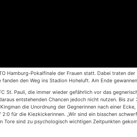
 Hamburg-Pokalfinale der Frauen statt. Dabei traten der O
e fanden den Weg ins Stadion Hoheluft. Am Ende gewannen d
 FC St. Pauli, die immer wieder gefährlich vor das gegneri
daraus entstehenden Chancen jedoch nicht nutzen. Bis zur 
e Kingman die Unordnung der Gegnerinnen nach einer Ecke, 
 2:0 für die Kiezkickerinnen. „Wir sind ein bisschen schwe
n Tore sind zu psychologisch wichtigen Zeitpunkten gekomm