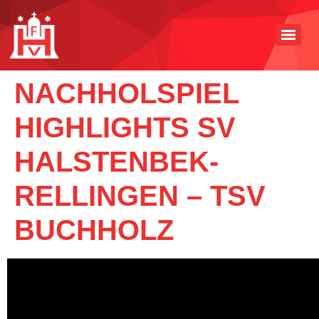
NACHHOLSPIEL
HIGHLIGHTS SV
HALSTENBEK-
RELLINGEN – TSV
BUCHHOLZ