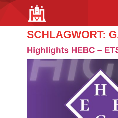
SCHLAGWORT:
G
Highlights HEBC – ET