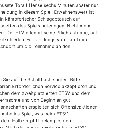
musste Toralf Hense sechs Minuten später nur
scheidung in diesem Spiel. Erwähnenswert ist
Ein kämpferischer Schlagabtausch auf
cetten des Spiels unterlegen. Nicht mehr
. Der ETV erledigt seine Pflichtaufgabe, auf
entschieden. Für die Jungs von Can Timo
sendorf um die Teilnahme an den
 Sie auf die Schaltfläche unten. Bitte
erren Erforderlichen Service akzeptieren und
schen dem zweitplatzierten ETSV und dem
berraschte und von Beginn an gut
annschaften erspielten sich Offensivaktionen
nruhe ins Spiel, was beim ETSV
 dem Halbzeitpfiff gelang es den
ung. Nach der Pause zeigte sich der ETSV