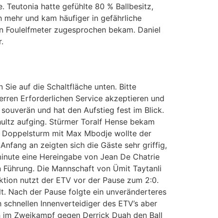
. Teutonia hatte gefühlte 80 % Ballbesitz,
h mehr und kam häufiger in gefährliche
nen Foulelfmeter zugesprochen bekam. Daniel
.
 Sie auf die Schaltfläche unten. Bitte
erren Erforderlichen Service akzeptieren und
 souverän und hat den Aufstieg fest im Blick.
hultz aufging. Stürmer Toralf Hense bekam
m Doppelsturm mit Max Mbodje wollte der
Anfang an zeigten sich die Gäste sehr griffig,
lminute eine Hereingabe von Jean De Chatrie
in Führung. Die Mannschaft von Ümit Taytanli
tion nutzt der ETV vor der Pause zum 2:0.
t. Nach der Pause folgte ein unveränderteres
h schnellen Innenverteidiger des ETV’s aber
ich im Zweikampf gegen Derrick Duah den Ball