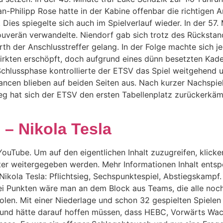
 Jan-Philipp Rose hatte in der Kabine offenbar die richtig
. Dies spiegelte sich auch im Spielverlauf wieder. In der 5
souverän verwandelte. Niendorf gab sich trotz des Rückstan
th der Anschlusstreffer gelang. In der Folge machte sich 
irkten erschöpft, doch aufgrund eines dünn besetzten Kad
Schlussphase kontrollierte der ETSV das Spiel weitgehend 
ancen blieben auf beiden Seiten aus. Nach kurzer Nachspielz
Sieg hat sich der ETSV den ersten Tabellenplatz zurückerkäm
 – Nikola Tesla
ouTube. Um auf den eigentlichen Inhalt zuzugreifen, klicken
ter weitergegeben werden. Mehr Informationen Inhalt entsp
 Nikola Tesla: Pflichtsieg, Sechspunktespiel, Abstiegskamp
rei Punkten wäre man an dem Block aus Teams, die alle noch
len. Mit einer Niederlage und schon 32 gespielten Spielen
 und hätte darauf hoffen müssen, dass HEBC, Vorwärts Wac