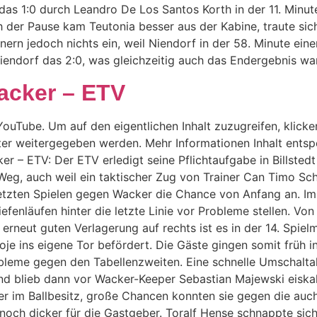
das 1:0 durch Leandro De Los Santos Korth in der 11. Minute
ch der Pause kam Teutonia besser aus der Kabine, traute sic
nern jedoch nichts ein, weil Niendorf in der 58. Minute ei
endorf das 2:0, was gleichzeitig auch das Endergebnis war
acker – ETV
ouTube. Um auf den eigentlichen Inhalt zuzugreifen, klicken
ter weitergegeben werden. Mehr Informationen Inhalt entsp
er – ETV: Der ETV erledigt seine Pflichtaufgabe in Billstedt
Weg, auch weil ein taktischer Zug von Trainer Can Timo Sc
letzten Spielen gegen Wacker die Chance von Anfang an. I
fenläufen hinter die letzte Linie vor Probleme stellen. Von 
 erneut guten Verlagerung auf rechts ist es in der 14. Spie
oje ins eigene Tor befördert. Die Gäste gingen somit früh 
leme gegen den Tabellenzweiten. Eine schnelle Umschaltak
nd blieb dann vor Wacker-Keeper Sebastian Majewski eiskal
herer im Ballbesitz, große Chancen konnten sie gegen die auc
es noch dicker für die Gastgeber. Toralf Hense schnappte s