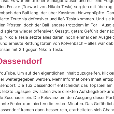
phase. Es war ein offener Schlagabtausch und nur eine Frage
inn Fenske (Torwart von Nikola Tesla) sorgten mit überrage
enbach den Ball lang, der über Kassimou hinweghüpfte. Can
gierte Teutonia defensiver und ließ Tesla kommen. Und sie
n Pfosten, doch der Ball landete trotzdem im Tor – Ausgle
d agierte wieder offensiver. Gesagt, getan: Gefühlt der näc
ng. Nikola Tesla setzte alles daran, noch einmal den Ausglei
d erneute Rettungstaten von Kolvenbach – alles war dabei, 
ensen mit 2:1 gegen Nikola Tesla.
 Dassendorf
ouTube. Um auf den eigentlichen Inhalt zuzugreifen, klicken
ter weitergegeben werden. Mehr Informationen Inhalt entsp
ssendorf: Die TuS Dassendorf entscheidet das Topspiel am F
letzte Ligaspiel zwischen zwei direkten Aufstiegskonkurren
 Zuschauer ein. Die Relevanz um den Ausgang dieser Parti
nte Fehler dominierten die ersten Minuten. Das Gefährlich
 Dassendorf kamen dann besser rein, erarbeiteten sich Cha