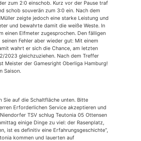
 der zum 2:0 einschob. Kurz vor der Pause traf
und schob souverän zum 3:0 ein. Nach dem
üller zeigte jedoch eine starke Leistung und
meter und bewahrte damit die weiße Weste. In
m einen Elfmeter zugesprochen. Den fälligen
 seinen Fehler aber wieder gut: Mit einem
Damit wahrt er sich die Chance, am letzten
22/2023 gleichzuziehen. Nach dem Treffer
ist Meister der Gamesright Oberliga Hamburg!
en Saison.
 Sie auf die Schaltfläche unten. Bitte
erren Erforderlichen Service akzeptieren und
r Niendorfer TSV schlug Teutonia 05 Ottensen
ittag einige Dinge zu viel: der Rasenplatz,
 ist es definitiv eine Erfahrungsgeschichte“,
eutonia kommen und lauerten auf