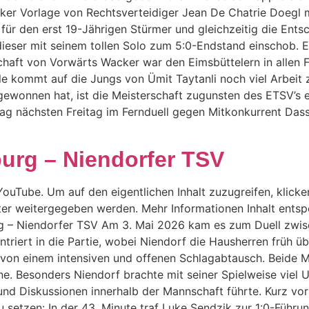
rker Vorlage von Rechtsverteidiger Jean De Chatrie Doegl 
 für den erst 19-Jährigen Stürmer und gleichzeitig die Ent
dieser mit seinem tollen Solo zum 5:0-Endstand einschob. 
aft von Vorwärts Wacker war den Eimsbüttelern in allen Fa
kommt auf die Jungs von Ümit Taytanli noch viel Arbeit zu
gewonnen hat, ist die Meisterschaft zugunsten des ETSV’s 
tag nächsten Freitag im Fernduell gegen Mitkonkurrent Das
urg – Niendorfer TSV
ouTube. Um auf den eigentlichen Inhalt zuzugreifen, klicken
ter weitergegeben werden. Mehr Informationen Inhalt entsp
rg – Niendorfer TSV Am 3. Mai 2026 kam es zum Duell zwi
triert in die Partie, wobei Niendorf die Hausherren früh ü
 von einem intensiven und offenen Schlagabtausch. Beide M
. Besonders Niendorf brachte mit seiner Spielweise viel U
d Diskussionen innerhalb der Mannschaft führte. Kurz vor
u setzen: In der 43. Minute traf Luke Sendzik zur 1:0-Führ