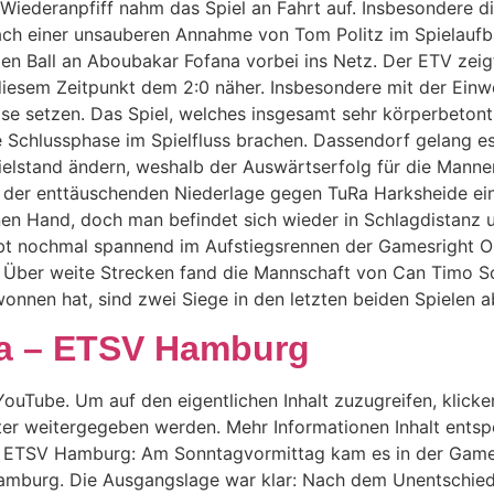
 Wiederanpfiff nahm das Spiel an Fahrt auf. Insbesondere di
Nach einer unsauberen Annahme von Tom Politz im Spielaufb
en Ball an Aboubakar Fofana vorbei ins Netz. Der ETV zeigt
 diesem Zeitpunkt dem 2:0 näher. Insbesondere mit der Ein
 setzen. Das Spiel, welches insgesamt sehr körperbetont w
die Schlussphase im Spielfluss brachen. Dassendorf gelang
elstand ändern, weshalb der Auswärtserfolg für die Manne
 der enttäuschenden Niederlage gegen TuRa Harksheide ein
nen Hand, doch man befindet sich wieder in Schlagdistanz 
eibt nochmal spannend im Aufstiegsrennen der Gamesright O
. Über weite Strecken fand die Mannschaft von Can Timo Sc
en hat, sind zwei Siege in den letzten beiden Spielen abs
ma – ETSV Hamburg
ouTube. Um auf den eigentlichen Inhalt zuzugreifen, klicken
ter weitergegeben werden. Mehr Informationen Inhalt entsp
 – ETSV Hamburg: Am Sonntagvormittag kam es in der Game
burg. Die Ausgangslage war klar: Nach dem Unentschied