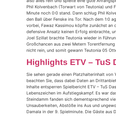
also alles rein und spielte eine gute Anfangs
Phil Kolvenbach (Torwart von Teutonia) und F
Minute noch 0:0 stand. Dann schlug Phil Kolv
den Ball über Fenske ins Tor. Nach dem 1:0 a
vorbei, Fawaz Kassimou köpfte zunächst an de
defensive Ansatz keinen Erfolg einbrachte, un
Joel Szillat brachte Teutonia wieder in Führu
Großchancen aus zwei Metern Torentfernung un
nicht rein, und somit gewann Teutonia 05 Ott
Highlights ETV – TuS
Sie sehen gerade einen Platzhalterinhalt von Y
beachten Sie, dass dabei Daten an Drittanbie
Inhalte entsperren Spielbericht ETV – TuS Da
Lebenszeichen im Aufstiegskampf. Es war das 
Steindamm fanden sich dementsprechend viele
Unsauberkeiten, Abstöße ins Aus und ungewoh
Damala in der 9. Spielminute. Die Gäste aus