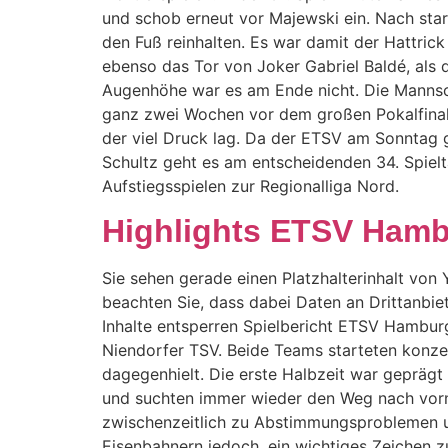
und schob erneut vor Majewski ein. Nach sta
den Fuß reinhalten. Es war damit der Hattrick
ebenso das Tor von Joker Gabriel Baldé, als 
Augenhöhe war es am Ende nicht. Die Mannsch
ganz zwei Wochen vor dem großen Pokalfinale 
der viel Druck lag. Da der ETSV am Sonntag 
Schultz geht es am entscheidenden 34. Spiel
Aufstiegsspielen zur Regionalliga Nord.
Highlights ETSV Hamb
Sie sehen gerade einen Platzhalterinhalt von Y
beachten Sie, dass dabei Daten an Drittanbie
Inhalte entsperren Spielbericht ETSV Hambu
Niendorfer TSV. Beide Teams starteten konzen
dagegenhielt. Die erste Halbzeit war geprägt
und suchten immer wieder den Weg nach vorne
zwischenzeitlich zu Abstimmungsproblemen un
Eisenbahnern jedoch, ein wichtiges Zeichen z