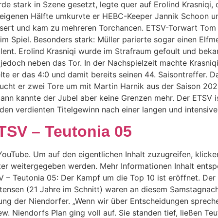
de stark in Szene gesetzt, legte quer auf Erolind Krasniqi,
er eigenen Hälfte umkurvte er HEBC-Keeper Jannik Schoon 
sert und kam zu mehreren Torchancen. ETSV-Torwart Tom M
im Spiel. Besonders stark: Müller parierte sogar einen Elf
ent. Erolind Krasniqi wurde im Strafraum gefoult und beka
 jedoch neben das Tor. In der Nachspielzeit machte Krasniqi
lte er das 4:0 und damit bereits seinen 44. Saisontreffer. 
aucht er zwei Tore um mit Martin Harnik aus der Saison 20
 Dann kannte der Jubel aber keine Grenzen mehr. Der ETSV 
 den verdienten Titelgewinn nach einer langen und intensiv
 TSV – Teutonia 05
ouTube. Um auf den eigentlichen Inhalt zuzugreifen, klicken
ter weitergegeben werden. Mehr Informationen Inhalt entsp
SV – Teutonia 05: Der Kampf um die Top 10 ist eröffnet. De
ttensen (21 Jahre im Schnitt) waren an diesem Samstagnachm
ung der Niendorfer. „Wenn wir über Entscheidungen sprechen,
w. Niendorfs Plan ging voll auf. Sie standen tief, ließen T