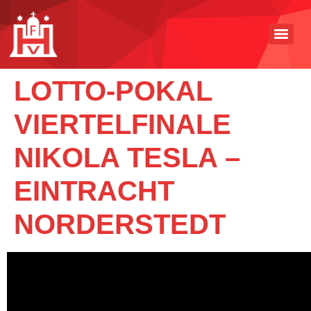
LOTTO-POKAL
VIERTELFINALE
NIKOLA TESLA –
EINTRACHT
NORDERSTEDT