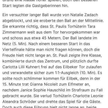
Start legten die Gastgeberinnen hin.
Ein versuchter langer Ball wurde von Natalie Zadach
abgeblockt, und sie eroberte den Ball an der Mittellinie.
Sie erkannte richtig, dass St. Paulis Torhüterin Tara
Zimmermann weit aus dem Tor hervorgekommen war
und schoss aus etwa 45 Metern. Der Ball landete im
Netz (5. Min). Nach einem besseren Start in das
Viertelfinale hätte man nicht fragen können, doch die
Freude hielt nicht lange an. St. Pauli zeigte ihre Klasse,
kombinierte durch das Zentrum, und plötzlich durfte
Carlotta Lilli Kuhnert frei auf das Eilbeker Tor zulaufen
und verwandelte sicher zum 1:1-Ausgleich (10. Min). Es
sollte noch schlimmer kommen für Eilbek, denn in der
15. Minute trat Gianna Nicoleit zum Elfmeter an,
nachdem Janice Sophie Hauschild im Strafraum zu Fall
gebracht wurde. Sie verlud Torhüterin Charlotte Leonie
Aleandra Schröder und drehte das Spiel für die Gäste.
Doch auch diese Führung hielt nicht lange an, beide