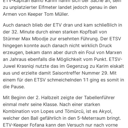
ETV-Kapitän Bamo Karim nahm sich der Sache an, sein
zu unplatzierter Elfmeter landet jedoch genau in den
Armen von Keeper Tom Müller.
Auch danach blieb der ETV dran und kam schließlich in
der 32. Minute durch einen starken Kopfball von
Stürmer Max Mbodje zur ersehnten Führung. Der ETSV
hingegen konnte auch danach nicht wirklich Druck
erzeugen, bekam dann aber durch ein Foul von Marxen
an Jahraus ebenfalls die Möglichkeit vom Punkt. ETSV-
Juwel Krasniqi nutzte das im Gegenzug zu Karim eiskalt
aus und erzielte damit Saisontreffer Nummer 29. Mit
einem für den ETSV schmeichelnden 1:1 ging es somit in
die Pause.
Mit Beginn der 2. Halbzeit zeigte der Tabellenführer
einmal mehr seine Klasse. Nach einer starken
Kombination von Lopes und Tömürcü, ist es Akyol,
welcher den Ball gefährlich in den 5-Meterraum bringt.
ETV-Keeper Fofana kann den Versuch nur nach vorne