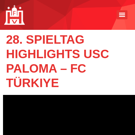
28. SPIELTAG
HIGHLIGHTS USC
PALOMA – FC
TÜRKIYE