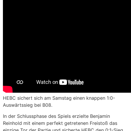
HEBC sichert sich am Samstag einen knappen 1:0-
Auswärtssieg bei B08.
In der Schlussphase des Spiels erzielte Benjamin
Reinhold mit einem perfekt getretenen Freistoß das
einzige Tor der Partie und sicherte HEBC den 0:1-Sieg