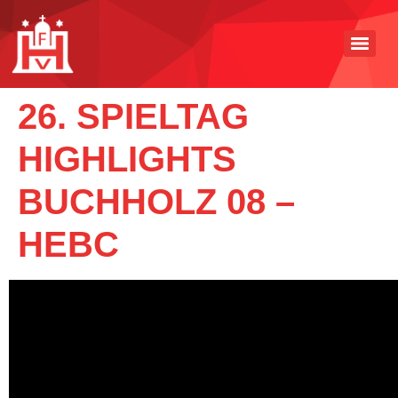
26. SPIELTAG
HIGHLIGHTS
BUCHHOLZ 08 –
HEBC