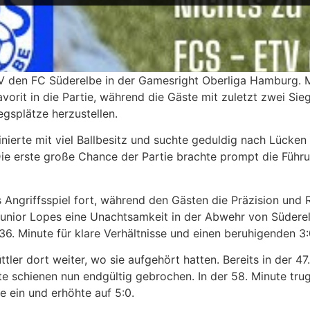
 den FC Süderelbe in der Gamesright Oberliga Hamburg. M
vorit in die Partie, während die Gäste mit zuletzt zwei Si
egsplätze herzustellen.
ierte mit viel Ballbesitz und suchte geduldig nach Lücken
 Die erste große Chance der Partie brachte prompt die Führu
es Angriffsspiel fort, während den Gästen die Präzision und 
Junior Lopes eine Unachtsamkeit in der Abwehr von Süderel
36. Minute für klare Verhältnisse und einen beruhigenden 3
er dort weiter, wo sie aufgehört hatten. Bereits in der 47
e schienen nun endgültig gebrochen. In der 58. Minute trug
e ein und erhöhte auf 5:0.