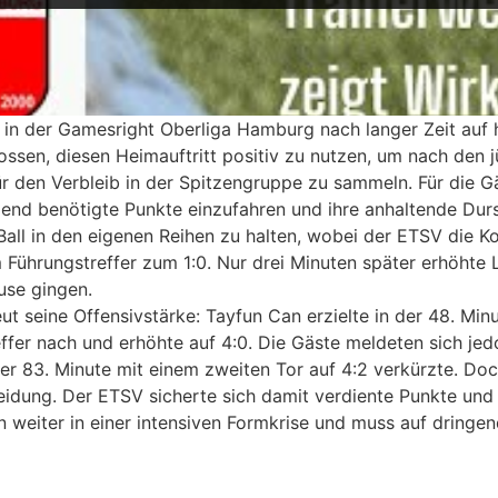
 in der Gamesright Oberliga Hamburg nach langer Zeit au
ossen, diesen Heimauftritt positiv zu nutzen, um nach den 
r den Verbleib in der Spitzengruppe zu sammeln. Für die Gä
ngend benötigte Punkte einzufahren und ihre anhaltende Dur
all in den eigenen Reihen zu halten, wobei der ETSV die Kon
Führungstreffer zum 1:0. Nur drei Minuten später erhöhte 
use gingen.
t seine Offensivstärke: Tayfun Can erzielte in der 48. Min
reffer nach und erhöhte auf 4:0. Die Gäste meldeten sich je
 der 83. Minute mit einem zweiten Tor auf 4:2 verkürzte. D
heidung. Der ETSV sicherte sich damit verdiente Punkte un
en weiter in einer intensiven Formkrise und muss auf dringe