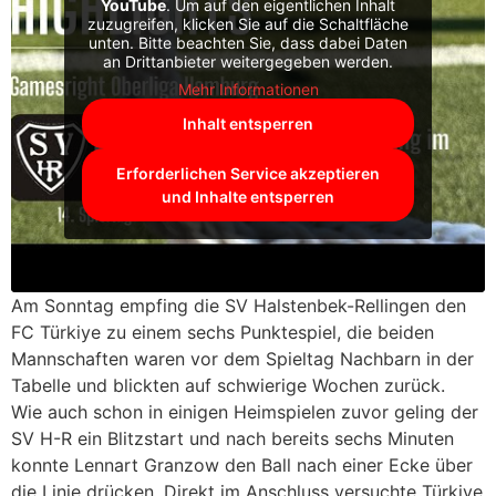
YouTube
. Um auf den eigentlichen Inhalt
zuzugreifen, klicken Sie auf die Schaltfläche
unten. Bitte beachten Sie, dass dabei Daten
an Drittanbieter weitergegeben werden.
Mehr Informationen
Inhalt entsperren
Erforderlichen Service akzeptieren
und Inhalte entsperren
Am Sonntag empfing die SV Halstenbek-Rellingen den
FC Türkiye zu einem sechs Punktespiel, die beiden
Mannschaften waren vor dem Spieltag Nachbarn in der
Tabelle und blickten auf schwierige Wochen zurück.
Wie auch schon in einigen Heimspielen zuvor geling der
SV H-R ein Blitzstart und nach bereits sechs Minuten
konnte Lennart Granzow den Ball nach einer Ecke über
die Linie drücken. Direkt im Anschluss versuchte Türkiye