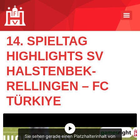
14. SPIELTAG
HIGHLIGHTS SV
HALSTENBEK-
RELLINGEN – FC
TÜRKIYE
Sie sehen gerade einen Platzhalterinhalt von