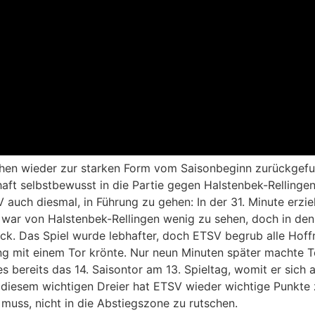
hen wieder zur starken Form vom Saisonbeginn zurückgef
ft selbstbewusst in die Partie gegen Halstenbek-Rellingen
uch diesmal, in Führung zu gehen: In der 31. Minute erziel
n war von Halstenbek-Rellingen wenig zu sehen, doch in de
ck. Das Spiel wurde lebhafter, doch ETSV begrub alle Hoffn
 mit einem Tor krönte. Nur neun Minuten später machte To
s bereits das 14. Saisontor am 13. Spieltag, womit er sich a
t diesem wichtigen Dreier hat ETSV wieder wichtige Punkte
uss, nicht in die Abstiegszone zu rutschen.