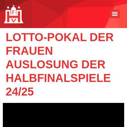
LOTTO-POKAL DER
FRAUEN
AUSLOSUNG DER
HALBFINALSPIELE
24/25