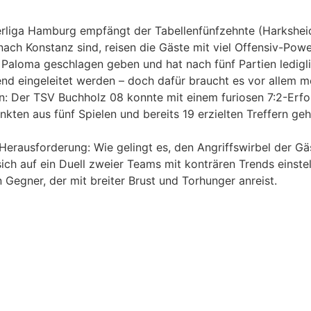
iga Hamburg empfängt der Tabellenfünfzehnte (Harksheid
ach Konstanz sind, reisen die Gäste mit viel Offensiv-Pow
 Paloma geschlagen geben und hat nach fünf Partien ledigl
d eingeleitet werden – doch dafür braucht es vor allem meh
: Der TSV Buchholz 08 konnte mit einem furiosen 7:2-Erfol
kten aus fünf Spielen und bereits 19 erzielten Treffern ge
erausforderung: Wie gelingt es, den Angriffswirbel der Gä
ch auf ein Duell zweier Teams mit konträren Trends einstell
 Gegner, der mit breiter Brust und Torhunger anreist.