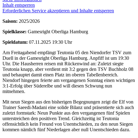
Inhalt entsperren
Erforderlichen Service akzeptieren und Inhalte entsperren
Saison:
2025/2026
Spielklasse:
Gamesright Oberliga Hamburg
Spieldatum:
07.11.2025 19:30 Uhr
Am Freitagabend empfängt Teutonia 05 den Niendorfer TSV zum
Duell in der Gamesright Oberliga Hamburg. Anpfiff ist um 19:30
Uhr. Die Hausherren reisen mit Rückenwind an: Zuletzt siegte
Teutonia knapp, aber verdient mit 3:2 gegen den TSV Buchholz 08
und behauptet damit einen Platz im oberen Tabellenbereich.
Niendorf hingegen feierte am vergangenen Sonntag einen wichtigen
3:1-Erfolg über Süderelbe und will diesen Schwung nun
mitnehmen.
Mit neun Siegen aus den bisherigen Begegnungen zeigt die Elf von
Trainer Saeedi-Madani eine solide Bilanz und präsentierte sich auch
zuletzt formstark: Neun Punkte aus den vergangenen fünf Spielen
unterstreichen den positiven Trend. Gleichzeitig ist Teutonia
offensichtlich kein Freund von Unentschieden, zu den neun Siegen
kommen nämlich fünf Niederlagen aber null Unentschieden dazu.