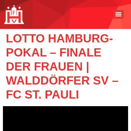
LOTTO HAMBURG-
POKAL – FINALE
DER FRAUEN |
WALDDÖRFER SV –
FC ST. PAULI