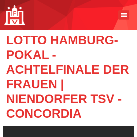
LOTTO HAMBURG-
POKAL -
ACHTELFINALE DER
FRAUEN |
NIENDORFER TSV -
CONCORDIA