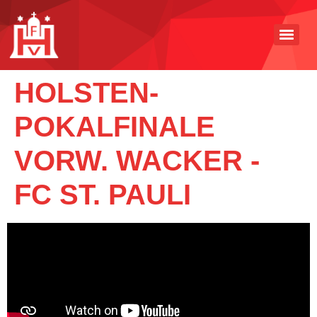
HOLSTEN-
POKALFINALE
VORW. WACKER -
FC ST. PAULI