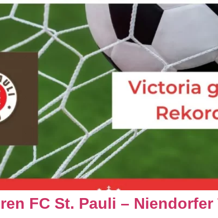
ren FC St. Pauli – Niendorfer