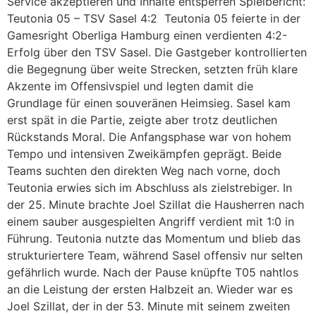
Service akzeptieren und Inhalte entsperren Spielbericht:
Teutonia 05 – TSV Sasel 4:2 Teutonia 05 feierte in der
Gamesright Oberliga Hamburg einen verdienten 4:2-
Erfolg über den TSV Sasel. Die Gastgeber kontrollierten
die Begegnung über weite Strecken, setzten früh klare
Akzente im Offensivspiel und legten damit die
Grundlage für einen souveränen Heimsieg. Sasel kam
erst spät in die Partie, zeigte aber trotz deutlichen
Rückstands Moral. Die Anfangsphase war von hohem
Tempo und intensiven Zweikämpfen geprägt. Beide
Teams suchten den direkten Weg nach vorne, doch
Teutonia erwies sich im Abschluss als zielstrebiger. In
der 25. Minute brachte Joel Szillat die Hausherren nach
einem sauber ausgespielten Angriff verdient mit 1:0 in
Führung. Teutonia nutzte das Momentum und blieb das
strukturiertere Team, während Sasel offensiv nur selten
gefährlich wurde. Nach der Pause knüpfte T05 nahtlos
an die Leistung der ersten Halbzeit an. Wieder war es
Joel Szillat, der in der 53. Minute mit seinem zweiten