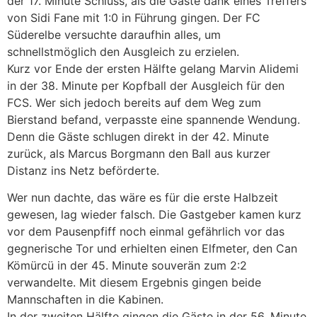
der 17. Minute Schluss, als die Gäste dank eines Treffers
von Sidi Fane mit 1:0 in Führung gingen. Der FC
Süderelbe versuchte daraufhin alles, um
schnellstmöglich den Ausgleich zu erzielen.
Kurz vor Ende der ersten Hälfte gelang Marvin Alidemi
in der 38. Minute per Kopfball der Ausgleich für den
FCS. Wer sich jedoch bereits auf dem Weg zum
Bierstand befand, verpasste eine spannende Wendung.
Denn die Gäste schlugen direkt in der 42. Minute
zurück, als Marcus Borgmann den Ball aus kurzer
Distanz ins Netz beförderte.
Wer nun dachte, das wäre es für die erste Halbzeit
gewesen, lag wieder falsch. Die Gastgeber kamen kurz
vor dem Pausenpfiff noch einmal gefährlich vor das
gegnerische Tor und erhielten einen Elfmeter, den Can
Kömürcü in der 45. Minute souverän zum 2:2
verwandelte. Mit diesem Ergebnis gingen beide
Mannschaften in die Kabinen.
In der zweiten Hälfte gingen die Gäste in der 56. Minute