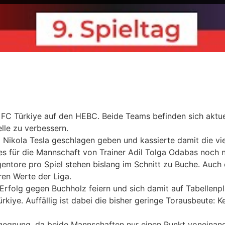
r FC Türkiye auf den HEBC. Beide Teams befinden sich aktuel
lle zu verbessern.
Nikola Tesla geschlagen geben und kassierte damit die vier
t es für die Mannschaft von Trainer Adil Tolga Odabas noch
ntore pro Spiel stehen bislang im Schnitt zu Buche. Auch o
ren Werte der Liga.
rfolg gegen Buchholz feiern und sich damit auf Tabellenpla
iye. Auffällig ist dabei die bisher geringe Torausbeute: Ke
egegnung, da beide Mannschaften nur einen Punkt voneinande